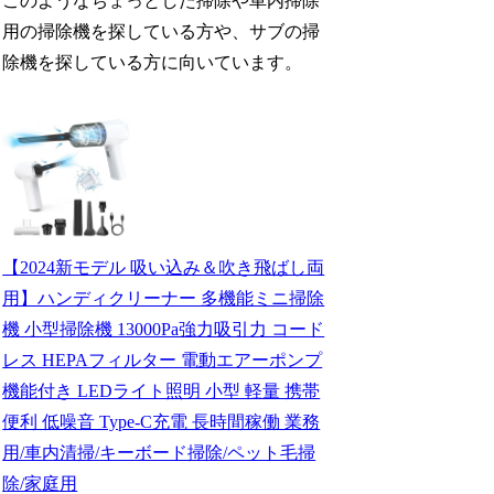
このようなちょっとした掃除や車内掃除
用の掃除機を探している方や、サブの掃
除機を探している方に向いています。
【2024新モデル 吸い込み＆吹き飛ばし両
用】ハンディクリーナー 多機能ミニ掃除
機 小型掃除機 13000Pa強力吸引力 コード
レス HEPAフィルター 電動エアーポンプ
機能付き LEDライト照明 小型 軽量 携帯
便利 低噪音 Type-C充電 長時間稼働 業務
用/車内清掃/キーボード掃除/ペット毛掃
除/家庭用