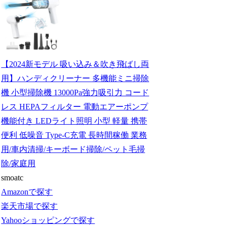
【2024新モデル 吸い込み＆吹き飛ばし両
用】ハンディクリーナー 多機能ミニ掃除
機 小型掃除機 13000Pa強力吸引力 コード
レス HEPAフィルター 電動エアーポンプ
機能付き LEDライト照明 小型 軽量 携帯
便利 低噪音 Type-C充電 長時間稼働 業務
用/車内清掃/キーボード掃除/ペット毛掃
除/家庭用
smoatc
Amazonで探す
楽天市場で探す
Yahooショッピングで探す