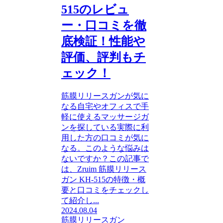
515のレビュ
ー・口コミを徹
底検証！性能や
評価、評判もチ
ェック！
筋膜リリースガンが気に
なる自宅やオフィスで手
軽に使えるマッサージガ
ンを探している実際に利
用した方の口コミが気に
なる。このような悩みは
ないですか？この記事で
は、Zruim 筋膜リリース
ガン KH-515の特徴・概
要と口コミをチェックし
て紹介し...
2024.08.04
筋膜リリースガン