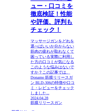
ュー・口コミを
徹底検証！性能
や評価、評判も
チェック！
マッサージガンをどれを
選べばいいか分からない
筋肉の疲れが取れなくて
困っている実際に利用し
た方の口コミが気になる
このような悩みはないで
すか？この記事では、
Donamo 筋膜リリースガ
ン BLD-306の特徴や口コ
ミ・レビューをチェック
しました...
2024.04.28
筋膜リリースガン