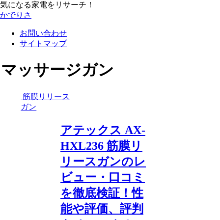
気になる家電をリサーチ！
かでりさ
お問い合わせ
サイトマップ
マッサージガン
筋膜リリース
ガン
アテックス AX-
HXL236 筋膜リ
リースガンのレ
ビュー・口コミ
を徹底検証！性
能や評価、評判