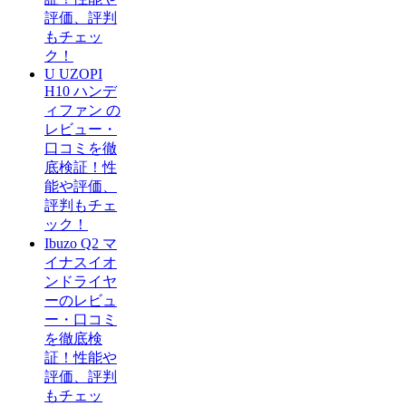
評価、評判
もチェッ
ク！
U UZOPI
H10 ハンデ
ィファン の
レビュー・
口コミを徹
底検証！性
能や評価、
評判もチェ
ック！
Ibuzo Q2 マ
イナスイオ
ンドライヤ
ーのレビュ
ー・口コミ
を徹底検
証！性能や
評価、評判
もチェッ