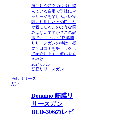
肩こりや筋肉の張りに悩
んでいる自宅で手軽にマ
ッサージを楽しみたい実
際に利用した方の口コミ
が気になるこのような悩
みはないですか？この記
事では、arboleaf J2 筋膜
リリースガンの特徴・概
要と口コミをチェックし
て紹介します。使いやす
さや効...
2024.05.20
筋膜リリースガン
筋膜リリース
ガン
Donamo 筋膜リ
リースガン
BLD-306のレビ