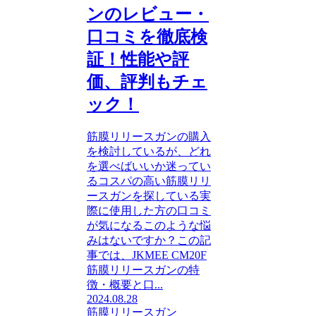
ンのレビュー・
口コミを徹底検
証！性能や評
価、評判もチェ
ック！
筋膜リリースガンの購入
を検討しているが、どれ
を選べばいいか迷ってい
るコスパの高い筋膜リリ
ースガンを探している実
際に使用した方の口コミ
が気になるこのような悩
みはないですか？この記
事では、JKMEE CM20F
筋膜リリースガンの特
徴・概要と口...
2024.08.28
筋膜リリースガン