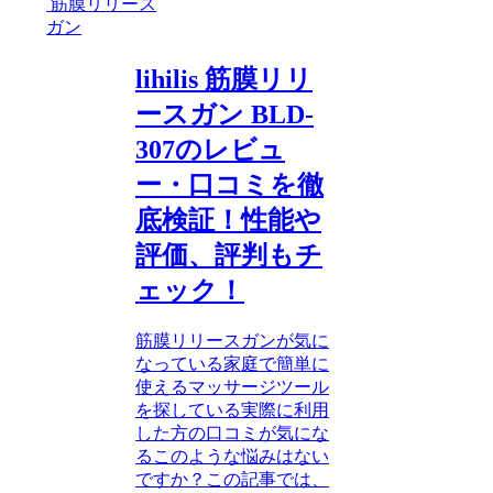
筋膜リリース
ガン
lihilis 筋膜リリ
ースガン BLD-
307のレビュ
ー・口コミを徹
底検証！性能や
評価、評判もチ
ェック！
筋膜リリースガンが気に
なっている家庭で簡単に
使えるマッサージツール
を探している実際に利用
した方の口コミが気にな
るこのような悩みはない
ですか？この記事では、