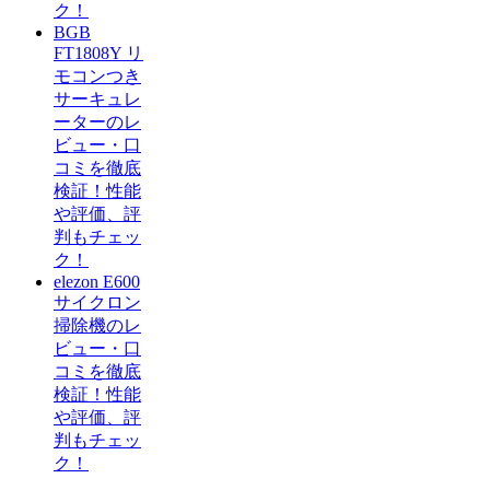
ク！
BGB
FT1808Y リ
モコンつき
サーキュレ
ーターのレ
ビュー・口
コミを徹底
検証！性能
や評価、評
判もチェッ
ク！
elezon E600
サイクロン
掃除機のレ
ビュー・口
コミを徹底
検証！性能
や評価、評
判もチェッ
ク！