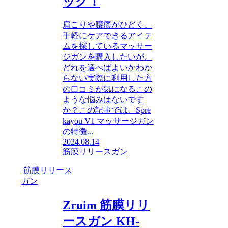
ック！
肩こりや腰痛がひどく、
手軽にケアできるアイテ
ムを探しているマッサー
ジガンを購入したいが、
どれを選べばよいかわか
らない実際に利用した方
の口コミが気になるこの
ような悩みはないです
か？この記事では、Spre
kayou V1 マッサージガン
の特徴...
2024.08.14
筋膜リリースガン
筋膜リリース
ガン
Zruim 筋膜リリ
ースガン KH-