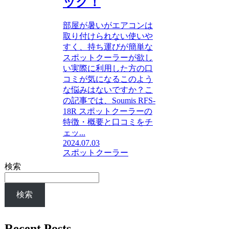
ック！
部屋が暑いがエアコンは
取り付けられない使いや
すく、持ち運びが簡単な
スポットクーラーが欲し
い実際に利用した方の口
コミが気になるこのよう
な悩みはないですか？こ
の記事では、Soumis RFS-
18R スポットクーラーの
特徴・概要と口コミをチ
ェッ...
2024.07.03
スポットクーラー
検索
検索
Recent Posts