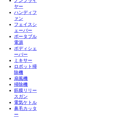
ノンフライ
ヤー
ハンディフ
ァン
フェイスシ
ェーバー
ポータブル
電源
ボディシェ
ーバー
ミキサー
ロボット掃
除機
扇風機
掃除機
筋膜リリー
スガン
電気ケトル
鼻毛カッタ
ー