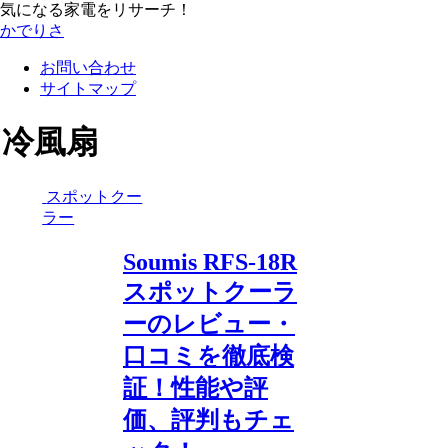
気になる家電をリサーチ！
かでりさ
お問い合わせ
サイトマップ
冷風扇
スポットクー
ラー
Soumis RFS-18R
スポットクーラ
ーのレビュー・
口コミを徹底検
証！性能や評
価、評判もチェ