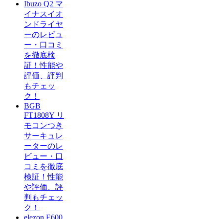
Ibuzo Q2 マ
イナスイオ
ンドライヤ
ーのレビュ
ー・口コミ
を徹底検
証！性能や
評価、評判
もチェッ
ク！
BGB
FT1808Y リ
モコンつき
サーキュレ
ーターのレ
ビュー・口
コミを徹底
検証！性能
や評価、評
判もチェッ
ク！
elezon E600