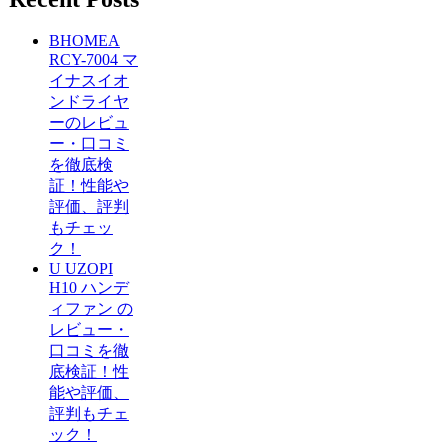
BHOMEA
RCY-7004 マ
イナスイオ
ンドライヤ
ーのレビュ
ー・口コミ
を徹底検
証！性能や
評価、評判
もチェッ
ク！
U UZOPI
H10 ハンデ
ィファン の
レビュー・
口コミを徹
底検証！性
能や評価、
評判もチェ
ック！