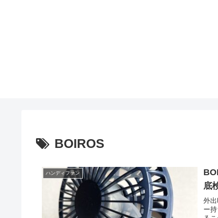
BOIROS
BO
ハンディファン
底
外出
ー持
るこ