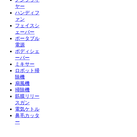
ヤー
ハンディフ
ァン
フェイスシ
ェーバー
ポータブル
電源
ボディシェ
ーバー
ミキサー
ロボット掃
除機
扇風機
掃除機
筋膜リリー
スガン
電気ケトル
鼻毛カッタ
ー