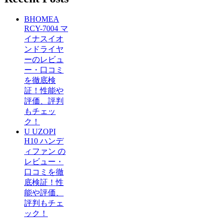
BHOMEA
RCY-7004 マ
イナスイオ
ンドライヤ
ーのレビュ
ー・口コミ
を徹底検
証！性能や
評価、評判
もチェッ
ク！
U UZOPI
H10 ハンデ
ィファン の
レビュー・
口コミを徹
底検証！性
能や評価、
評判もチェ
ック！