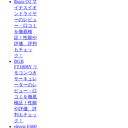
Ibuzo Q2 マ
イナスイオ
ンドライヤ
ーのレビュ
ー・口コミ
を徹底検
証！性能や
評価、評判
もチェッ
ク！
BGB
FT1808Y リ
モコンつき
サーキュレ
ーターのレ
ビュー・口
コミを徹底
検証！性能
や評価、評
判もチェッ
ク！
elezon E600