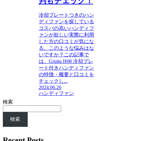
判もチェック！
冷却プレートつきのハン
ディファンを探している
コスパの高いハンディフ
ァンが欲しい実際に利用
した方の口コミが気にな
る。このような悩みはな
いですか？この記事で
は、Grutiu H08 冷却プレ
ート付きハンディファン
の特徴・概要と口コミを
チェックし...
2024.06.26
ハンディファン
検索
検索
Recent Posts