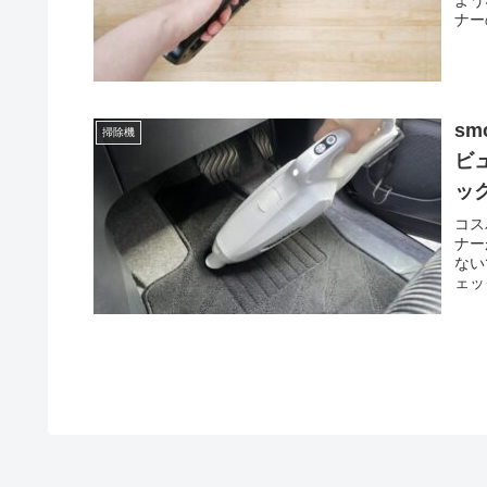
ナー
sm
掃除機
ビ
ッ
コス
ナー
ない
ェッ