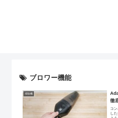
ブロワー機能
A
掃除機
徹
コン
した
よう